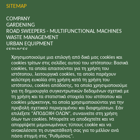
SITEMAP
COMPANY
GARDENING
ROAD SWEEPERS - MULTIFUNCTIONAL MACHINES
WASTE MANAGEMENT
URBAN EQUIPMENT
SERVICES
PROJECTS - NEWS
Χρησιμοποιούμε μια επιλογή από δικά μας cookies και
CONTACT
cookies τρίτων στις σελίδες αυτού του ιστότοπου: Βασικά
cookies, τα οποία απαιτούνται για τη χρήση του
ιστότοπου, λειτουργικά cookies, τα οποία παρέχουν
Privacy policy - Copyright - Cookies
καλύτερη ευκολία στη χρήση κατά τη χρήση του
ιστότοπου, cookies απόδοσης, τα οποία χρησιμοποιούμε
για τη δημιουργία συγκεντρωτικών δεδομένων σχετικά με
τη χρήση και τα στατιστικά στοιχεία του ιστότοπου και
cookies μάρκετινγκ, τα οποία χρησιμοποιούνται για την
προβολή σχετικού περιεχομένου και διαφημίσεων. Εάν
SUBSCRIBE TO NEWSLETTER
επιλέξετε "ΑΠΟΔΟΧΗ ΟΛΩΝ", συναινείτε στη χρήση
όλων των cookies. Μπορείτε να αποδεχτείτε και να
απορρίψετε μεμονωμένους τύπους cookie και να
Join our newsletter to receive updates for company's
ανακαλέσετε τη συγκατάθεσή σας για το μέλλον ανά
news.
πάσα στιγμή στις "Ρυθμίσεις".