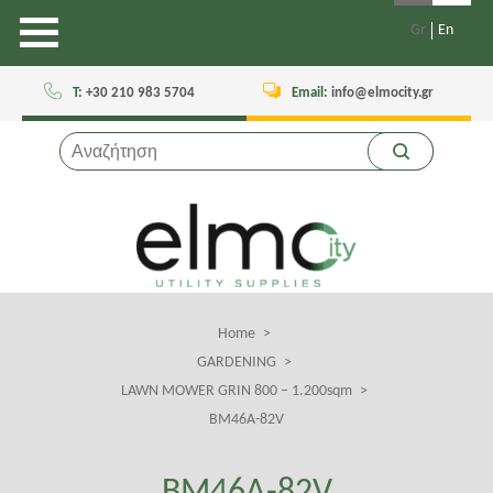
Gr
En
Τ:
+30 210 983 5704
Email:
info@elmocity.gr
Home
Breadcrumb
GARDENING
LAWN MOWER GRIN 800 – 1.200sqm
BM46A-82V
BM46A-82V