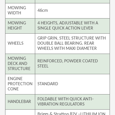
MOWING
46cm
WIDTH
MOWING
4 HEIGHTS, ADJUSTABLE WITH A
HEIGHT
SINGLE QUICK ACTION LEVER
GRIP GRIN, STEEL STRUCTURE WITH
WHEELS
DOUBLE BALL BEARING. REAR
WHEELS WITH MAXI DIAMETER
MOWING
REINFORCED, POWDER COATED
DECK AND
STEEL
STRUCTURE
ENGINE
PROTECTION
STANDARD
CONE
FOLDABLE WITH QUICK ANTI-
HANDLEBAR
VIBRATION REGULATORS
Briggs & Stratton 82V –LITHIUM ION.