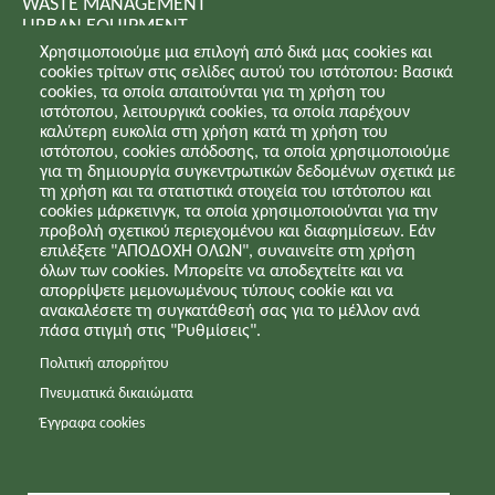
WASTE MANAGEMENT
URBAN EQUIPMENT
SERVICES
Χρησιμοποιούμε μια επιλογή από δικά μας cookies και
PROJECTS - NEWS
cookies τρίτων στις σελίδες αυτού του ιστότοπου: Βασικά
CONTACT
cookies, τα οποία απαιτούνται για τη χρήση του
ιστότοπου, λειτουργικά cookies, τα οποία παρέχουν
καλύτερη ευκολία στη χρήση κατά τη χρήση του
Privacy policy - Copyright - Cookies
ιστότοπου, cookies απόδοσης, τα οποία χρησιμοποιούμε
για τη δημιουργία συγκεντρωτικών δεδομένων σχετικά με
τη χρήση και τα στατιστικά στοιχεία του ιστότοπου και
cookies μάρκετινγκ, τα οποία χρησιμοποιούνται για την
προβολή σχετικού περιεχομένου και διαφημίσεων. Εάν
επιλέξετε "ΑΠΟΔΟΧΗ ΟΛΩΝ", συναινείτε στη χρήση
SUBSCRIBE TO NEWSLETTER
όλων των cookies. Μπορείτε να αποδεχτείτε και να
απορρίψετε μεμονωμένους τύπους cookie και να
ανακαλέσετε τη συγκατάθεσή σας για το μέλλον ανά
Join our newsletter to receive updates for company's
πάσα στιγμή στις "Ρυθμίσεις".
news.
Πολιτική απορρήτου
Πνευματικά δικαιώματα
Έγγραφα cookies