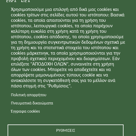
ΕΡΓΑ - ΝΕΑ
ΕΠΙΚΟΙΝΩΝΊΑ
Χρησιμοποιούμε μια επιλογή από δικά μας cookies και
cookies τρίτων στις σελίδες αυτού του ιστότοπου: Βασικά
Πολιτική απορρήτου - Πνευματικά δικαώματα -
cookies, τα οποία απαιτούνται για τη χρήση του
ιστότοπου, λειτουργικά cookies, τα οποία παρέχουν
Έγγραφα cookies
καλύτερη ευκολία στη χρήση κατά τη χρήση του
ιστότοπου, cookies απόδοσης, τα οποία χρησιμοποιούμε
για τη δημιουργία συγκεντρωτικών δεδομένων σχετικά με
τη χρήση και τα στατιστικά στοιχεία του ιστότοπου και
cookies μάρκετινγκ, τα οποία χρησιμοποιούνται για την
προβολή σχετικού περιεχομένου και διαφημίσεων. Εάν
ΕΓΓΡΑΦΕΙΤΕ ΣΤΟ NEWSLETTER
επιλέξετε "ΑΠΟΔΟΧΗ ΟΛΩΝ", συναινείτε στη χρήση
όλων των cookies. Μπορείτε να αποδεχτείτε και να
απορρίψετε μεμονωμένους τύπους cookie και να
Εγγραφείτε στο Newsletter μας για να λαμβάνετε
ανακαλέσετε τη συγκατάθεσή σας για το μέλλον ανά
ενημερώσεις για τα νέα της εταιρείας μας.
πάσα στιγμή στις "Ρυθμίσεις".
Πολιτική απορρήτου
Πνευματικά δικαιώματα
Έγγραφα cookies
ΡΥΘΜΊΣΕΙΣ
GET SOCIAL